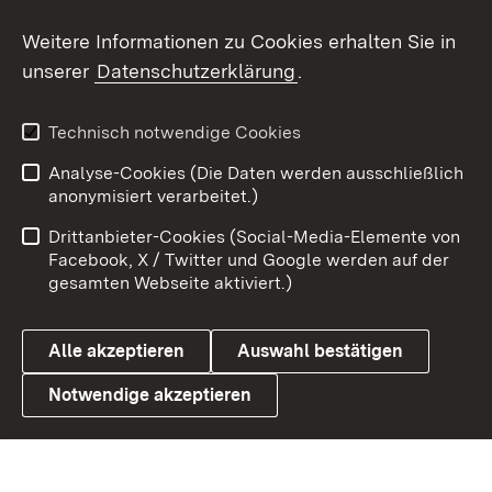
Social Wall
Weitere Informationen zu Cookies erhalten Sie in
unserer
Datenschutzerklärung
.
X / Twitter
Youtube
Technisch notwendige Cookies
Analyse-Cookies (Die Daten werden ausschließlich
Zum 
anonymisiert verarbeitet.)
Impressum
Kontakt
Drittanbieter-Cookies (Social-Media-Elemente von
Benutzungshinweise
Barrierefreiheit
Facebook, X / Twitter und Google werden auf der
gesamten Webseite aktiviert.)
Datenschutz
Cookies
Alle akzeptieren
Auswahl bestätigen
Notwendige akzeptieren
Link zum Landesportal