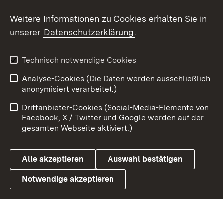
Social Wall
Weitere Informationen zu Cookies erhalten Sie in
unserer
Datenschutzerklärung
.
X / Twitter
Youtube
Technisch notwendige Cookies
Analyse-Cookies (Die Daten werden ausschließlich
Zum 
anonymisiert verarbeitet.)
Impressum
Kontakt
Drittanbieter-Cookies (Social-Media-Elemente von
Benutzungshinweise
Barrierefreiheit
Facebook, X / Twitter und Google werden auf der
gesamten Webseite aktiviert.)
Datenschutz
Cookies
Alle akzeptieren
Auswahl bestätigen
Notwendige akzeptieren
Link zum Landesportal