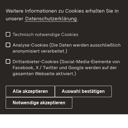
Social Wall
Weitere Informationen zu Cookies erhalten Sie in
unserer
Datenschutzerklärung
.
X / Twitter
Youtube
Technisch notwendige Cookies
Analyse-Cookies (Die Daten werden ausschließlich
Zum 
anonymisiert verarbeitet.)
Impressum
Kontakt
Drittanbieter-Cookies (Social-Media-Elemente von
Benutzungshinweise
Barrierefreiheit
Facebook, X / Twitter und Google werden auf der
gesamten Webseite aktiviert.)
Datenschutz
Cookies
Alle akzeptieren
Auswahl bestätigen
Notwendige akzeptieren
Link zum Landesportal