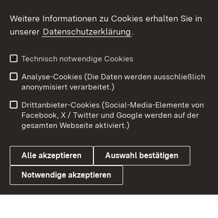
Social Wall
Weitere Informationen zu Cookies erhalten Sie in
unserer
Datenschutzerklärung
.
X / Twitter
Youtube
Technisch notwendige Cookies
Analyse-Cookies (Die Daten werden ausschließlich
Zum 
anonymisiert verarbeitet.)
Impressum
Kontakt
Drittanbieter-Cookies (Social-Media-Elemente von
Benutzungshinweise
Barrierefreiheit
Facebook, X / Twitter und Google werden auf der
gesamten Webseite aktiviert.)
Datenschutz
Cookies
Alle akzeptieren
Auswahl bestätigen
Notwendige akzeptieren
Link zum Landesportal