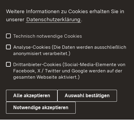
Social Wall
Weitere Informationen zu Cookies erhalten Sie in
unserer
Datenschutzerklärung
.
X / Twitter
Youtube
Technisch notwendige Cookies
Analyse-Cookies (Die Daten werden ausschließlich
Zum 
anonymisiert verarbeitet.)
Impressum
Kontakt
Drittanbieter-Cookies (Social-Media-Elemente von
Benutzungshinweise
Barrierefreiheit
Facebook, X / Twitter und Google werden auf der
gesamten Webseite aktiviert.)
Datenschutz
Cookies
Alle akzeptieren
Auswahl bestätigen
Notwendige akzeptieren
Link zum Landesportal