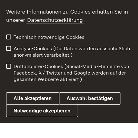
Social Wall
Weitere Informationen zu Cookies erhalten Sie in
unserer
Datenschutzerklärung
.
X / Twitter
Youtube
Technisch notwendige Cookies
Analyse-Cookies (Die Daten werden ausschließlich
Zum 
anonymisiert verarbeitet.)
Impressum
Kontakt
Drittanbieter-Cookies (Social-Media-Elemente von
Benutzungshinweise
Barrierefreiheit
Facebook, X / Twitter und Google werden auf der
gesamten Webseite aktiviert.)
Datenschutz
Cookies
Alle akzeptieren
Auswahl bestätigen
Notwendige akzeptieren
Link zum Landesportal