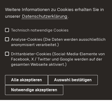
Social Wall
Weitere Informationen zu Cookies erhalten Sie in
unserer
Datenschutzerklärung
.
X / Twitter
Youtube
Technisch notwendige Cookies
Analyse-Cookies (Die Daten werden ausschließlich
Zum 
anonymisiert verarbeitet.)
Impressum
Kontakt
Drittanbieter-Cookies (Social-Media-Elemente von
Benutzungshinweise
Barrierefreiheit
Facebook, X / Twitter und Google werden auf der
gesamten Webseite aktiviert.)
Datenschutz
Cookies
Alle akzeptieren
Auswahl bestätigen
Notwendige akzeptieren
Link zum Landesportal