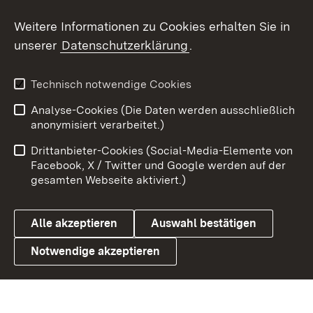
Social Wall
Weitere Informationen zu Cookies erhalten Sie in
unserer
Datenschutzerklärung
.
X / Twitter
Youtube
Technisch notwendige Cookies
Analyse-Cookies (Die Daten werden ausschließlich
Zum 
anonymisiert verarbeitet.)
Impressum
Kontakt
Drittanbieter-Cookies (Social-Media-Elemente von
Benutzungshinweise
Barrierefreiheit
Facebook, X / Twitter und Google werden auf der
gesamten Webseite aktiviert.)
Datenschutz
Cookies
Alle akzeptieren
Auswahl bestätigen
Notwendige akzeptieren
Link zum Landesportal