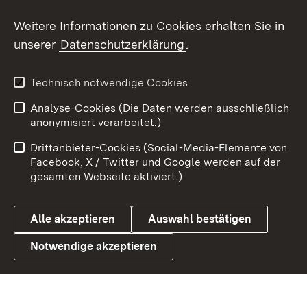
Social Wall
Weitere Informationen zu Cookies erhalten Sie in
unserer
Datenschutzerklärung
.
X / Twitter
Youtube
Technisch notwendige Cookies
Analyse-Cookies (Die Daten werden ausschließlich
Zum 
anonymisiert verarbeitet.)
Impressum
Kontakt
Drittanbieter-Cookies (Social-Media-Elemente von
Benutzungshinweise
Barrierefreiheit
Facebook, X / Twitter und Google werden auf der
gesamten Webseite aktiviert.)
Datenschutz
Cookies
Alle akzeptieren
Auswahl bestätigen
Notwendige akzeptieren
Link zum Landesportal