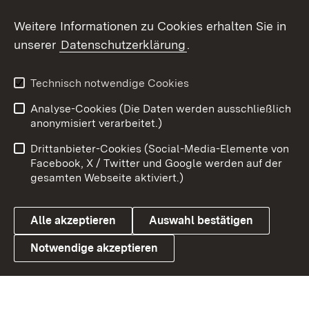
Social Wall
Weitere Informationen zu Cookies erhalten Sie in
unserer
Datenschutzerklärung
.
X / Twitter
Youtube
Technisch notwendige Cookies
Analyse-Cookies (Die Daten werden ausschließlich
Zum 
anonymisiert verarbeitet.)
Impressum
Kontakt
Drittanbieter-Cookies (Social-Media-Elemente von
Benutzungshinweise
Barrierefreiheit
Facebook, X / Twitter und Google werden auf der
gesamten Webseite aktiviert.)
Datenschutz
Cookies
Alle akzeptieren
Auswahl bestätigen
Notwendige akzeptieren
Link zum Landesportal