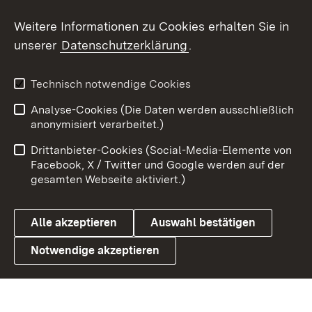
Social Wall
Weitere Informationen zu Cookies erhalten Sie in
unserer
Datenschutzerklärung
.
X / Twitter
Youtube
Technisch notwendige Cookies
Analyse-Cookies (Die Daten werden ausschließlich
Zum 
anonymisiert verarbeitet.)
Impressum
Kontakt
Drittanbieter-Cookies (Social-Media-Elemente von
Benutzungshinweise
Barrierefreiheit
Facebook, X / Twitter und Google werden auf der
gesamten Webseite aktiviert.)
Datenschutz
Cookies
Alle akzeptieren
Auswahl bestätigen
Notwendige akzeptieren
Link zum Landesportal