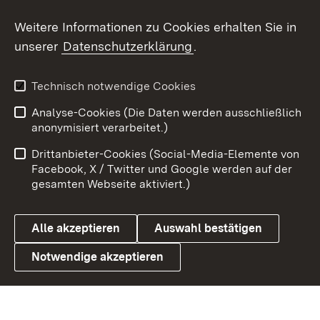
Social Wall
Weitere Informationen zu Cookies erhalten Sie in
unserer
Datenschutzerklärung
.
X / Twitter
Youtube
Technisch notwendige Cookies
Analyse-Cookies (Die Daten werden ausschließlich
Zum 
anonymisiert verarbeitet.)
Impressum
Kontakt
Drittanbieter-Cookies (Social-Media-Elemente von
Benutzungshinweise
Barrierefreiheit
Facebook, X / Twitter und Google werden auf der
gesamten Webseite aktiviert.)
Datenschutz
Cookies
Alle akzeptieren
Auswahl bestätigen
Notwendige akzeptieren
Link zum Landesportal