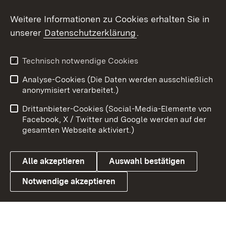
Social Wall
Weitere Informationen zu Cookies erhalten Sie in
unserer
Datenschutzerklärung
.
X / Twitter
Youtube
Technisch notwendige Cookies
Analyse-Cookies (Die Daten werden ausschließlich
Zum 
anonymisiert verarbeitet.)
Impressum
Kontakt
Drittanbieter-Cookies (Social-Media-Elemente von
Benutzungshinweise
Barrierefreiheit
Facebook, X / Twitter und Google werden auf der
gesamten Webseite aktiviert.)
Datenschutz
Cookies
Alle akzeptieren
Auswahl bestätigen
Notwendige akzeptieren
Link zum Landesportal