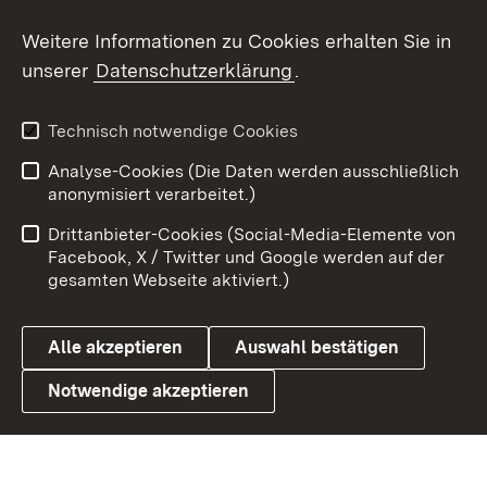
Social Wall
Weitere Informationen zu Cookies erhalten Sie in
unserer
Datenschutzerklärung
.
X / Twitter
Youtube
Technisch notwendige Cookies
Analyse-Cookies (Die Daten werden ausschließlich
Zum 
anonymisiert verarbeitet.)
Impressum
Kontakt
Drittanbieter-Cookies (Social-Media-Elemente von
Benutzungshinweise
Barrierefreiheit
Facebook, X / Twitter und Google werden auf der
gesamten Webseite aktiviert.)
Datenschutz
Cookies
Alle akzeptieren
Auswahl bestätigen
Notwendige akzeptieren
Link zum Landesportal