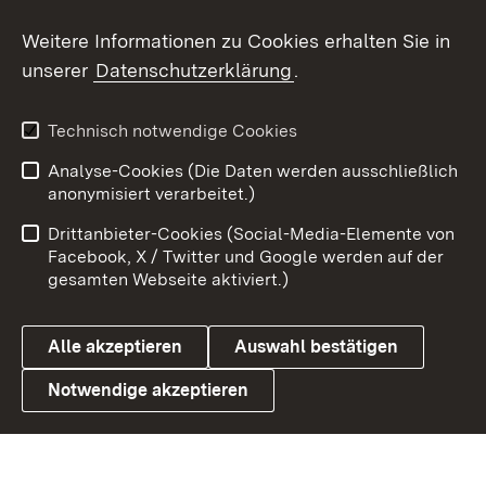
Social Wall
Weitere Informationen zu Cookies erhalten Sie in
unserer
Datenschutzerklärung
.
X / Twitter
Youtube
Technisch notwendige Cookies
Analyse-Cookies (Die Daten werden ausschließlich
Zum 
anonymisiert verarbeitet.)
Impressum
Kontakt
Drittanbieter-Cookies (Social-Media-Elemente von
Benutzungshinweise
Barrierefreiheit
Facebook, X / Twitter und Google werden auf der
gesamten Webseite aktiviert.)
Datenschutz
Cookies
Alle akzeptieren
Auswahl bestätigen
Notwendige akzeptieren
Link zum Landesportal