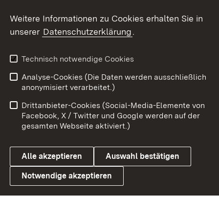
Social Wall
Weitere Informationen zu Cookies erhalten Sie in
unserer
Datenschutzerklärung
.
X / Twitter
Youtube
Technisch notwendige Cookies
Analyse-Cookies (Die Daten werden ausschließlich
Zum 
anonymisiert verarbeitet.)
Impressum
Kontakt
Drittanbieter-Cookies (Social-Media-Elemente von
Benutzungshinweise
Barrierefreiheit
Facebook, X / Twitter und Google werden auf der
gesamten Webseite aktiviert.)
Datenschutz
Cookies
Alle akzeptieren
Auswahl bestätigen
Notwendige akzeptieren
Link zum Landesportal