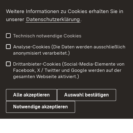
Social Wall
Weitere Informationen zu Cookies erhalten Sie in
unserer
Datenschutzerklärung
.
X / Twitter
Youtube
Technisch notwendige Cookies
Analyse-Cookies (Die Daten werden ausschließlich
Zum 
anonymisiert verarbeitet.)
Impressum
Kontakt
Drittanbieter-Cookies (Social-Media-Elemente von
Benutzungshinweise
Barrierefreiheit
Facebook, X / Twitter und Google werden auf der
gesamten Webseite aktiviert.)
Datenschutz
Cookies
Alle akzeptieren
Auswahl bestätigen
Notwendige akzeptieren
Link zum Landesportal