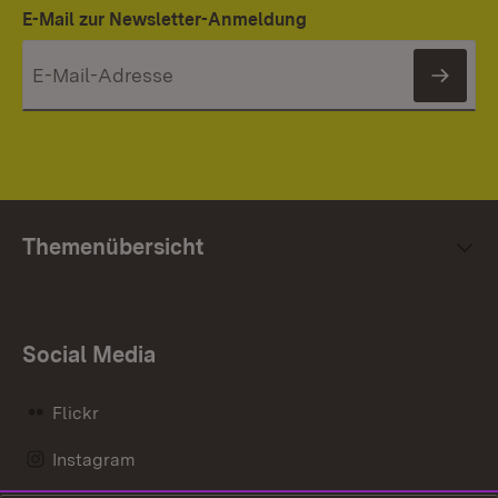
E-Mail zur Newsletter-Anmeldung
News
Themenübersicht
Social Media
Flickr
Instagram