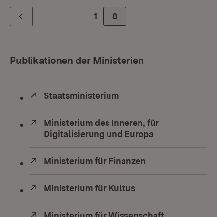
1
Zur Seite
8
Zurück
Publikationen der Ministerien
Extern:
Staatsministerium
(Öffnet in neuem Fenste
Extern:
Ministerium des Inneren, für
Digitalisierung und Europa
(Öffnet in neue
Extern:
Ministerium für Finanzen
(Öffnet in neuem
Extern:
Ministerium für Kultus
(Öffnet in neuem Fe
Extern:
Ministerium für Wissenschaft,