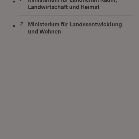
Landwirtschaft und Heimat
(Öffnet in neu
Extern:
Ministerium für Landesentwicklung
und Wohnen
(Öffnet in neuem Fenster)