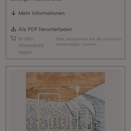
Mehr Informationen
Download:
Als PDF herunterladen
(Öffnet in neuem Fenste
In den
Bitte akzeptieren Sie die technisch
notwendigen Cookies
Warenkorb
legen