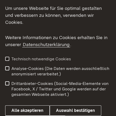
LinkedIn
Um unsere Webseite für Sie optimal gestalten
Mastodon
und verbessern zu können, verwenden wir
Cookies.
Messenger
Social Wall
Weitere Informationen zu Cookies erhalten Sie in
unserer
Datenschutzerklärung
.
X / Twitter
Youtube
Technisch notwendige Cookies
Analyse-Cookies (Die Daten werden ausschließlich
Zum 
anonymisiert verarbeitet.)
Impressum
Kontakt
Drittanbieter-Cookies (Social-Media-Elemente von
Benutzungshinweise
Barrierefreiheit
Facebook, X / Twitter und Google werden auf der
gesamten Webseite aktiviert.)
Datenschutz
Cookies
Alle akzeptieren
Auswahl bestätigen