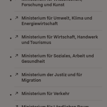
Forschung und Kunst
(Öffnet in neuem Fen
Extern:
Ministerium für Umwelt, Klima und
Energiewirtschaft
(Öffnet in neuem Fenste
Extern:
Ministerium für Wirtschaft, Handwerk
und Tourismus
(Öffnet in neuem Fenster)
Extern:
Ministerium für Soziales, Arbeit und
Gesundheit
(Öffnet in neuem Fenster)
Extern:
Ministerium der Justiz und für
Migration
(Öffnet in neuem Fenster)
Extern:
Ministerium für Verkehr
(Öffnet in neuem F
Extern:
Ministerium für Ländlichen Raum,