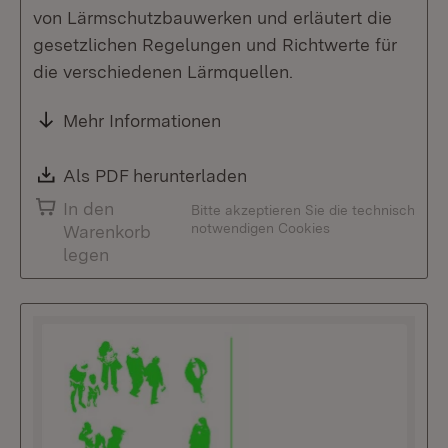
von Lärmschutzbauwerken und erläutert die
gesetzlichen Regelungen und Richtwerte für
die verschiedenen Lärmquellen.
Mehr Informationen
Download:
Als PDF herunterladen
(Öffnet in neuem Fenste
In den
Bitte akzeptieren Sie die technisch
notwendigen Cookies
Warenkorb
legen