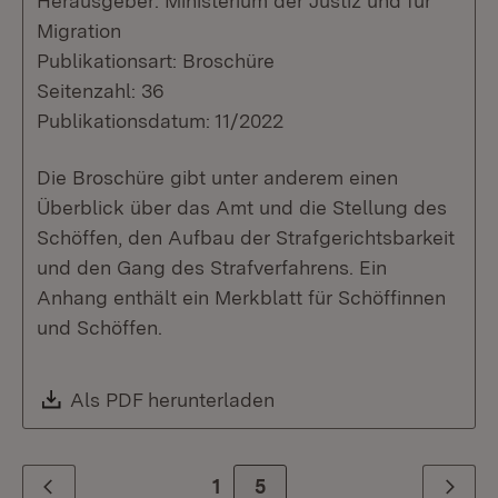
Herausgeber: Ministerium der Justiz und für
Migration
Publikationsart: Broschüre
Seitenzahl: 36
Publikationsdatum: 11/2022
Die Broschüre gibt unter anderem einen
Überblick über das Amt und die Stellung des
Schöffen, den Aufbau der Strafgerichtsbarkeit
und den Gang des Strafverfahrens. Ein
Anhang enthält ein Merkblatt für Schöffinnen
und Schöffen.
Download:
Als PDF herunterladen
(Öffnet in neuem Fenste
1
Zur Seite
5
Zurück
Weiter