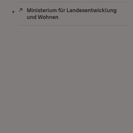
Extern:
Ministerium für Landesentwicklung
und Wohnen
(Öffnet in neuem Fenster)