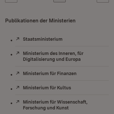
Publikationen der Ministerien
Extern:
Staatsministerium
(Öffnet in neuem Fenste
Extern:
Ministerium des Inneren, für
Digitalisierung und Europa
(Öffnet in neue
Extern:
Ministerium für Finanzen
(Öffnet in neuem
Extern:
Ministerium für Kultus
(Öffnet in neuem Fe
Extern:
Ministerium für Wissenschaft,
Forschung und Kunst
(Öffnet in neuem Fen