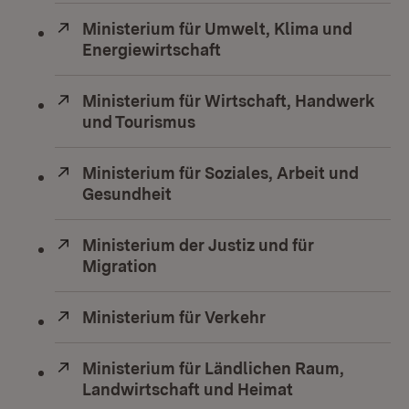
Extern:
Ministerium für Umwelt, Klima und
Energiewirtschaft
(Öffnet in neuem Fenste
Extern:
Ministerium für Wirtschaft, Handwerk
und Tourismus
(Öffnet in neuem Fenster)
Extern:
Ministerium für Soziales, Arbeit und
Gesundheit
(Öffnet in neuem Fenster)
Extern:
Ministerium der Justiz und für
Migration
(Öffnet in neuem Fenster)
Extern:
Ministerium für Verkehr
(Öffnet in neuem F
Extern:
Ministerium für Ländlichen Raum,
Landwirtschaft und Heimat
(Öffnet in neu