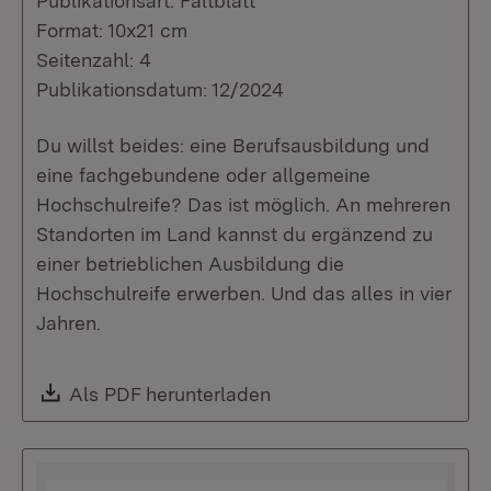
Publikationsart: Faltblatt
Format: 10x21 cm
Seitenzahl: 4
Publikationsdatum: 12/2024
Du willst beides: eine Berufsausbildung und
eine fachgebundene oder allgemeine
Hochschulreife? Das ist möglich. An mehreren
Standorten im Land kannst du ergänzend zu
einer betrieblichen Ausbildung die
Hochschulreife erwerben. Und das alles in vier
Jahren.
Download:
Als PDF herunterladen
(Öffnet in neuem Fenste