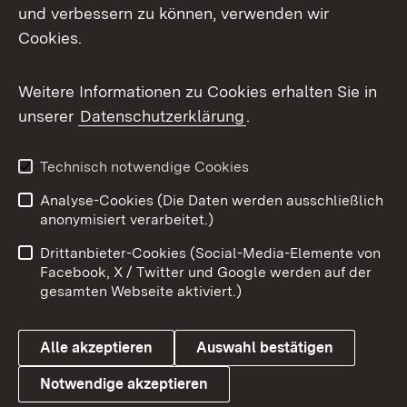
Mastodon
und verbessern zu können, verwenden wir
Cookies.
Messenger
Social Wall
Weitere Informationen zu Cookies erhalten Sie in
unserer
Datenschutzerklärung
.
X / Twitter
Youtube
Technisch notwendige Cookies
Analyse-Cookies (Die Daten werden ausschließlich
Zum 
anonymisiert verarbeitet.)
Impressum
Kontakt
Drittanbieter-Cookies (Social-Media-Elemente von
Benutzungshinweise
Barrierefreiheit
Facebook, X / Twitter und Google werden auf der
gesamten Webseite aktiviert.)
Datenschutz
Cookies
Alle akzeptieren
Auswahl bestätigen
Notwendige akzeptieren
Link zum Landesportal