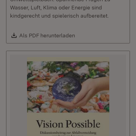
Wasser, Luft, Klima oder Energie sind
kindgerecht und spielerisch aufbereitet.
Download:
Als PDF herunterladen
(Öffnet in neuem Fenste