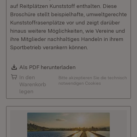
auf Reitplätzen Kunststoff enthalten. Diese
Broschüre stellt beispielhafte, umweltgerechte
Kunststoffrasenplätze vor und zeigt darüber
hinaus weitere Möglichkeiten, wie Vereine und
ihre Mitglieder nachhaltiges Handeln in ihrem
Sportbetrieb verankern können.
Download:
Als PDF herunterladen
(Öffnet in neuem Fenste
In den
Bitte akzeptieren Sie die technisch
notwendigen Cookies
Warenkorb
legen