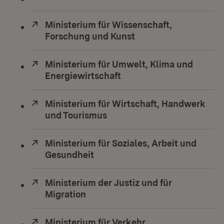
Extern:
Ministerium für Wissenschaft,
Forschung und Kunst
(Öffnet in neuem Fen
Extern:
Ministerium für Umwelt, Klima und
Energiewirtschaft
(Öffnet in neuem Fenste
Extern:
Ministerium für Wirtschaft, Handwerk
und Tourismus
(Öffnet in neuem Fenster)
Extern:
Ministerium für Soziales, Arbeit und
Gesundheit
(Öffnet in neuem Fenster)
Extern:
Ministerium der Justiz und für
Migration
(Öffnet in neuem Fenster)
Extern:
Ministerium für Verkehr
(Öffnet in neuem F