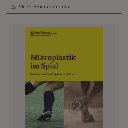
Download:
Als PDF herunterladen
(Öffnet in neuem Fenste