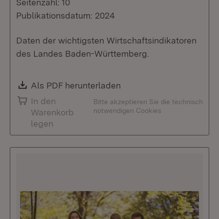
Seitenzahl: 10
Publikationsdatum: 2024
Daten der wichtigsten Wirtschaftsindikatoren
des Landes Baden-Württemberg.
Download:
Als PDF herunterladen
(Öffnet in neuem Fenste
In den
Bitte akzeptieren Sie die technisch
notwendigen Cookies
Warenkorb
legen