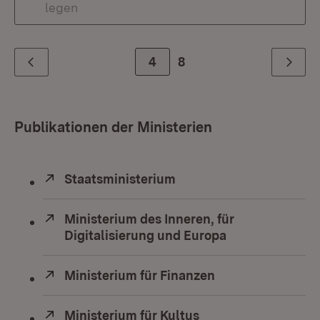
legen
Zur Seite
4
8
Zurück
Weiter
Publikationen der Ministerien
Extern:
Staatsministerium
(Öffnet in neuem Fenste
Extern:
Ministerium des Inneren, für
Digitalisierung und Europa
(Öffnet in neue
Extern:
Ministerium für Finanzen
(Öffnet in neuem
Extern:
Ministerium für Kultus
(Öffnet in neuem Fe