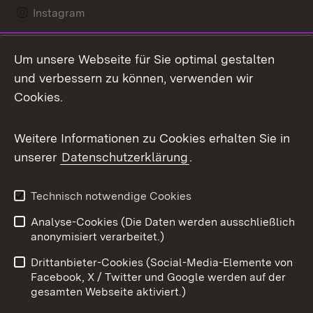
Instagram
LinkedIn
Um unsere Webseite für Sie optimal gestalten
Mastodon
und verbessern zu können, verwenden wir
Cookies.
Messenger
Social Wall
Weitere Informationen zu Cookies erhalten Sie in
unserer
Datenschutzerklärung
.
X / Twitter
Youtube
Technisch notwendige Cookies
Analyse-Cookies (Die Daten werden ausschließlich
Zum 
anonymisiert verarbeitet.)
Impressum
Kontakt
Drittanbieter-Cookies (Social-Media-Elemente von
Benutzungshinweise
Barrierefreiheit
Facebook, X / Twitter und Google werden auf der
gesamten Webseite aktiviert.)
Datenschutz
Cookies