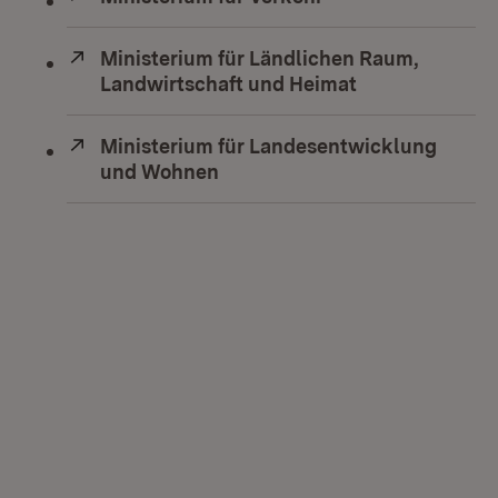
Extern:
Ministerium für Ländlichen Raum,
Landwirtschaft und Heimat
(Öffnet in neu
Extern:
Ministerium für Landesentwicklung
und Wohnen
(Öffnet in neuem Fenster)