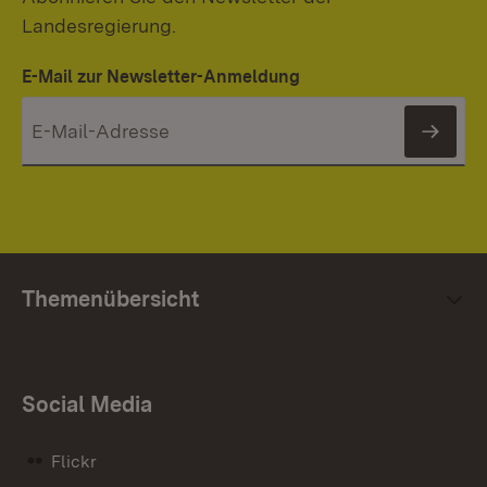
Landesregierung.
E-Mail zur Newsletter-Anmeldung
News
Themenübersicht
Social Media
Flickr