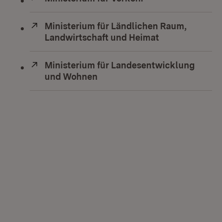
Extern:
Ministerium für Ländlichen Raum,
Landwirtschaft und Heimat
(Öffnet in neu
Extern:
Ministerium für Landesentwicklung
und Wohnen
(Öffnet in neuem Fenster)