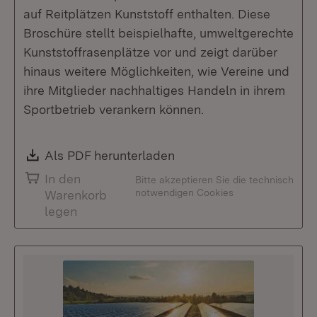
auf Reitplätzen Kunststoff enthalten. Diese
Broschüre stellt beispielhafte, umweltgerechte
Kunststoffrasenplätze vor und zeigt darüber
hinaus weitere Möglichkeiten, wie Vereine und
ihre Mitglieder nachhaltiges Handeln in ihrem
Sportbetrieb verankern können.
Download:
Als PDF herunterladen
(Öffnet in neuem Fenste
In den
Bitte akzeptieren Sie die technisch
notwendigen Cookies
Warenkorb
legen