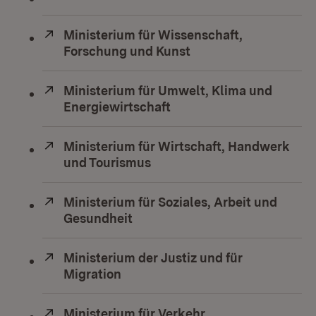
Extern:
Ministerium für Wissenschaft,
Forschung und Kunst
(Öffnet in neuem Fen
Extern:
Ministerium für Umwelt, Klima und
Energiewirtschaft
(Öffnet in neuem Fenste
Extern:
Ministerium für Wirtschaft, Handwerk
und Tourismus
(Öffnet in neuem Fenster)
Extern:
Ministerium für Soziales, Arbeit und
Gesundheit
(Öffnet in neuem Fenster)
Extern:
Ministerium der Justiz und für
Migration
(Öffnet in neuem Fenster)
Extern:
Ministerium für Verkehr
(Öffnet in neuem F