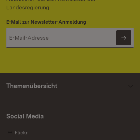
Landesregierung.
E-Mail zur Newsletter-Anmeldung
News
Themenübersicht
Social Media
Flickr