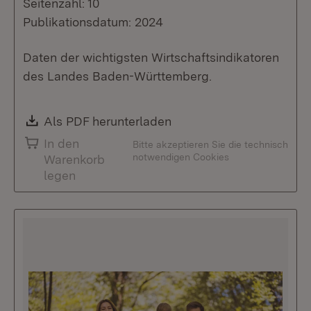
Seitenzahl: 10
Publikationsdatum: 2024
Daten der wichtigsten Wirtschaftsindikatoren
des Landes Baden-Württemberg.
Download:
Als PDF herunterladen
(Öffnet in neuem Fenste
In den
Bitte akzeptieren Sie die technisch
notwendigen Cookies
Warenkorb
legen