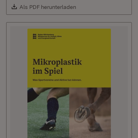
Download:
Als PDF herunterladen
(Öffnet in neuem Fenste