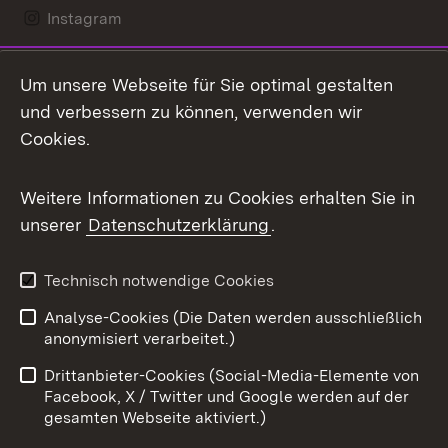
Instagram
LinkedIn
Um unsere Webseite für Sie optimal gestalten
Mastodon
und verbessern zu können, verwenden wir
Cookies.
Messenger
Social Wall
Weitere Informationen zu Cookies erhalten Sie in
unserer
Datenschutzerklärung
.
X / Twitter
Youtube
Technisch notwendige Cookies
Analyse-Cookies (Die Daten werden ausschließlich
Zum 
anonymisiert verarbeitet.)
Impressum
Kontakt
Drittanbieter-Cookies (Social-Media-Elemente von
Benutzungshinweise
Barrierefreiheit
Facebook, X / Twitter und Google werden auf der
gesamten Webseite aktiviert.)
Datenschutz
Cookies