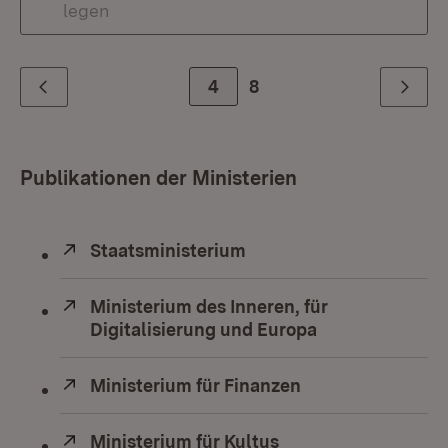
legen
Zur Seite
4
8
Zurück
Weiter
Publikationen der Ministerien
Extern:
Staatsministerium
(Öffnet in neuem Fenste
Extern:
Ministerium des Inneren, für
Digitalisierung und Europa
(Öffnet in neue
Extern:
Ministerium für Finanzen
(Öffnet in neuem
Extern:
Ministerium für Kultus
(Öffnet in neuem Fe