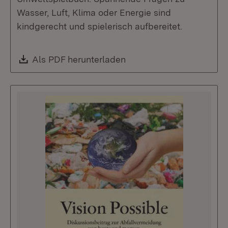
Wasser, Luft, Klima oder Energie sind
kindgerecht und spielerisch aufbereitet.
Download:
Als PDF herunterladen
(Öffnet in neuem Fenste