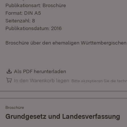
Publikationsart: Broschüre
Format: DIN A5
Seitenzahl: 8
Publikationsdatum: 2016
Broschüre über den ehemaligen Württembergischen 
Download:
Als PDF herunterladen
(Öffnet in neuem Fenster)
In den Warenkorb legen
Bitte akzeptieren Sie die tec
Broschüre
Grundgesetz und Landesverfassung