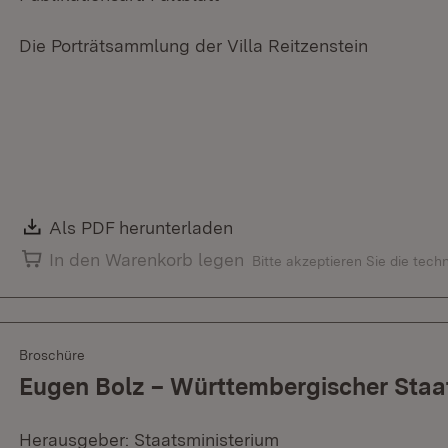
Die Porträtsammlung der Villa Reitzenstein
Download:
Als PDF herunterladen
(Öffnet in neuem Fenster)
In den Warenkorb legen
Bitte akzeptieren Sie die tec
Broschüre
Eugen Bolz – Württembergischer Staat
Herausgeber: Staatsministerium