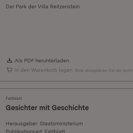
Der Park der Villa Reitzenstein
Download:
Als PDF herunterladen
(Öffnet in neuem Fenster)
In den Warenkorb legen
Bitte akzeptieren Sie die tec
Faltblatt
Gesichter mit Geschichte
Herausgeber: Staatsministerium
Publikationsart: Faltblatt