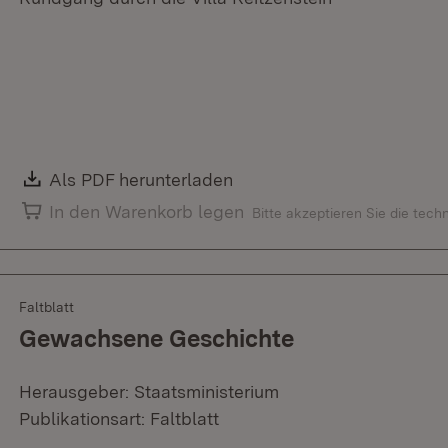
Download:
Als PDF herunterladen
(Öffnet in neuem Fenster)
In den Warenkorb legen
Bitte akzeptieren Sie die tec
Faltblatt
Gewachsene Geschichte
Herausgeber: Staatsministerium
Publikationsart: Faltblatt