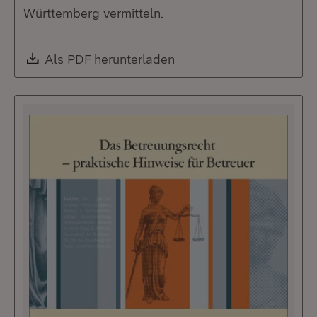
Württemberg vermitteln.
Download:
Als PDF herunterladen
(Öffnet in neuem Fenste