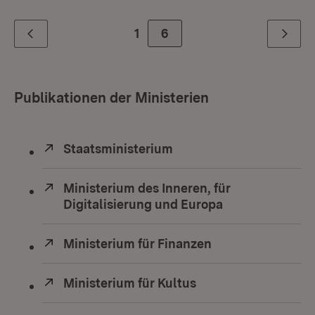
1
Zur Seite
6
Zurück
Weiter
Publikationen der Ministerien
Extern:
Staatsministerium
(Öffnet in neuem Fenste
Extern:
Ministerium des Inneren, für
Digitalisierung und Europa
(Öffnet in neue
Extern:
Ministerium für Finanzen
(Öffnet in neuem
Extern:
Ministerium für Kultus
(Öffnet in neuem Fe