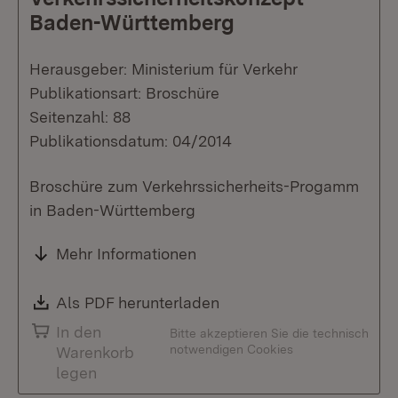
Baden-Württemberg
Herausgeber: Ministerium für Verkehr
Publikationsart: Broschüre
Seitenzahl: 88
Publikationsdatum: 04/2014
Broschüre zum Verkehrssicherheits-Progamm
in Baden-Württemberg
Mehr Informationen
Download:
Als PDF herunterladen
(Öffnet in neuem Fenste
In den
Bitte akzeptieren Sie die technisch
notwendigen Cookies
Warenkorb
legen