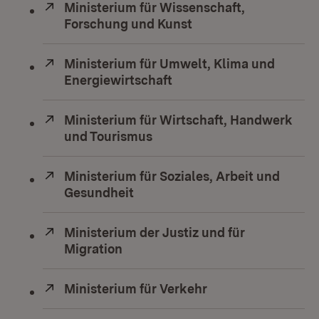
Extern:
Ministerium für Wissenschaft,
Forschung und Kunst
(Öffnet in neuem Fen
Extern:
Ministerium für Umwelt, Klima und
Energiewirtschaft
(Öffnet in neuem Fenste
Extern:
Ministerium für Wirtschaft, Handwerk
und Tourismus
(Öffnet in neuem Fenster)
Extern:
Ministerium für Soziales, Arbeit und
Gesundheit
(Öffnet in neuem Fenster)
Extern:
Ministerium der Justiz und für
Migration
(Öffnet in neuem Fenster)
Extern:
Ministerium für Verkehr
(Öffnet in neuem F