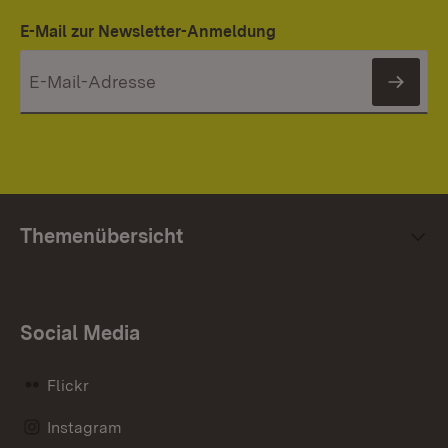
E-Mail zur Newsletter-Anmeldung
News
Themenübersicht
Social Media
Flickr
Instagram