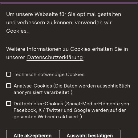
LinkedIn
Um unsere Webseite für Sie optimal gestalten
Mastodon
und verbessern zu können, verwenden wir
Cookies.
Messenger
Social Wall
Weitere Informationen zu Cookies erhalten Sie in
unserer
Datenschutzerklärung
.
X / Twitter
Youtube
Technisch notwendige Cookies
Analyse-Cookies (Die Daten werden ausschließlich
Zum 
anonymisiert verarbeitet.)
Impressum
Kontakt
Drittanbieter-Cookies (Social-Media-Elemente von
Benutzungshinweise
Barrierefreiheit
Facebook, X / Twitter und Google werden auf der
gesamten Webseite aktiviert.)
Datenschutz
Cookies
Alle akzeptieren
Auswahl bestätigen