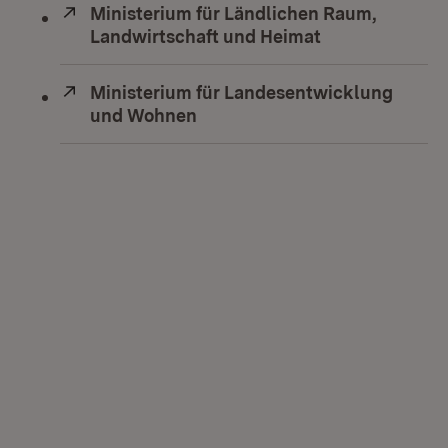
Extern:
Ministerium für Ländlichen Raum,
Landwirtschaft und Heimat
(Öffnet in neu
Extern:
Ministerium für Landesentwicklung
und Wohnen
(Öffnet in neuem Fenster)