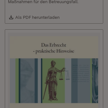
Maßnahmen für den Betreuungsfall.
Download:
Als PDF herunterladen
(Öffnet in neuem Fenste