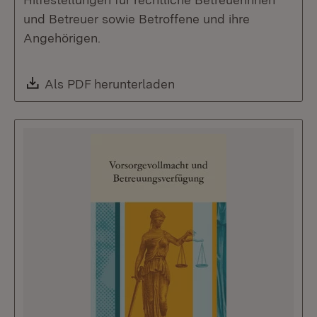
und Betreuer sowie Betroffene und ihre
Angehörigen.
Download:
Als PDF herunterladen
(Öffnet in neuem Fenste