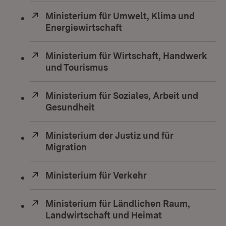
Extern:
Ministerium für Umwelt, Klima und
Energiewirtschaft
(Öffnet in neuem Fenste
Extern:
Ministerium für Wirtschaft, Handwerk
und Tourismus
(Öffnet in neuem Fenster)
Extern:
Ministerium für Soziales, Arbeit und
Gesundheit
(Öffnet in neuem Fenster)
Extern:
Ministerium der Justiz und für
Migration
(Öffnet in neuem Fenster)
Extern:
Ministerium für Verkehr
(Öffnet in neuem F
Extern:
Ministerium für Ländlichen Raum,
Landwirtschaft und Heimat
(Öffnet in neu