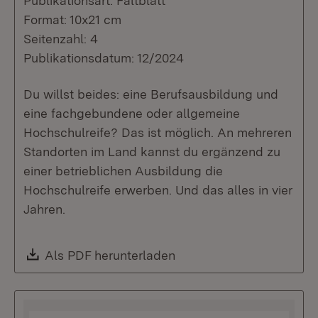
Publikationsart: Faltblatt
Format: 10x21 cm
Seitenzahl: 4
Publikationsdatum: 12/2024
Du willst beides: eine Berufsausbildung und
eine fachgebundene oder allgemeine
Hochschulreife? Das ist möglich. An mehreren
Standorten im Land kannst du ergänzend zu
einer betrieblichen Ausbildung die
Hochschulreife erwerben. Und das alles in vier
Jahren.
Download:
Als PDF herunterladen
(Öffnet in neuem Fenste