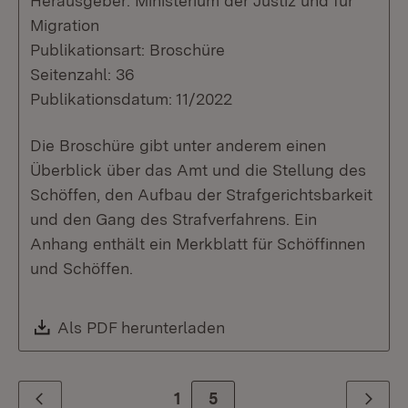
Herausgeber: Ministerium der Justiz und für
Migration
Publikationsart: Broschüre
Seitenzahl: 36
Publikationsdatum: 11/2022
Die Broschüre gibt unter anderem einen
Überblick über das Amt und die Stellung des
Schöffen, den Aufbau der Strafgerichtsbarkeit
und den Gang des Strafverfahrens. Ein
Anhang enthält ein Merkblatt für Schöffinnen
und Schöffen.
Download:
Als PDF herunterladen
(Öffnet in neuem Fenste
1
Zur Seite
5
Zurück
Weiter