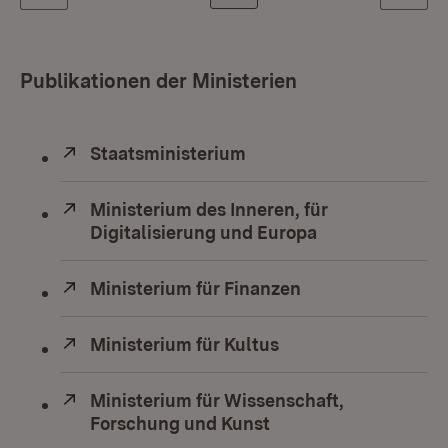
Publikationen der Ministerien
Extern:
Staatsministerium
(Öffnet in neuem Fenste
Extern:
Ministerium des Inneren, für
Digitalisierung und Europa
(Öffnet in neue
Extern:
Ministerium für Finanzen
(Öffnet in neuem
Extern:
Ministerium für Kultus
(Öffnet in neuem Fe
Extern:
Ministerium für Wissenschaft,
Forschung und Kunst
(Öffnet in neuem Fen