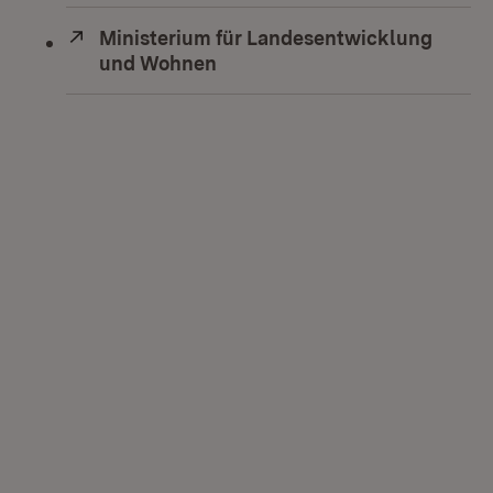
Extern:
Ministerium für Landesentwicklung
und Wohnen
(Öffnet in neuem Fenster)