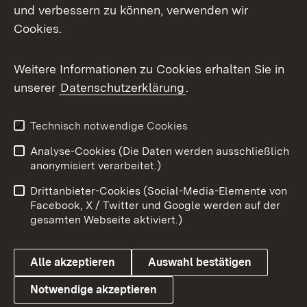
Mastodon
und verbessern zu können, verwenden wir
Cookies.
Messenger
Social Wall
Weitere Informationen zu Cookies erhalten Sie in
unserer
Datenschutzerklärung
.
X / Twitter
Youtube
Technisch notwendige Cookies
Analyse-Cookies (Die Daten werden ausschließlich
Zum 
anonymisiert verarbeitet.)
Impressum
Kontakt
Drittanbieter-Cookies (Social-Media-Elemente von
Benutzungshinweise
Barrierefreiheit
Facebook, X / Twitter und Google werden auf der
gesamten Webseite aktiviert.)
Datenschutz
Cookies
Alle akzeptieren
Auswahl bestätigen
Notwendige akzeptieren
Link zum Landesportal