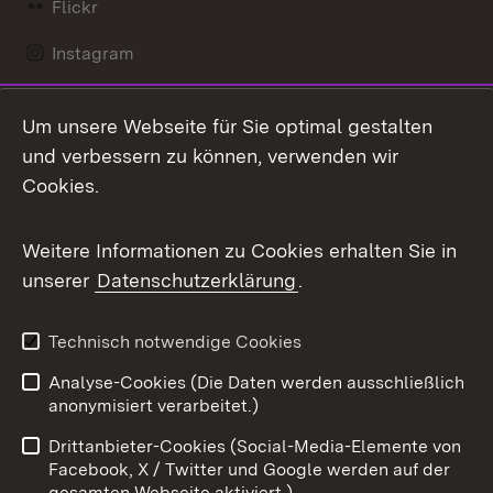
Flickr
Instagram
LinkedIn
Um unsere Webseite für Sie optimal gestalten
Mastodon
und verbessern zu können, verwenden wir
Cookies.
Messenger
Social Wall
Weitere Informationen zu Cookies erhalten Sie in
unserer
Datenschutzerklärung
.
X / Twitter
Youtube
Technisch notwendige Cookies
Analyse-Cookies (Die Daten werden ausschließlich
Zum 
anonymisiert verarbeitet.)
Impressum
Kontakt
Drittanbieter-Cookies (Social-Media-Elemente von
Benutzungshinweise
Barrierefreiheit
Facebook, X / Twitter und Google werden auf der
gesamten Webseite aktiviert.)