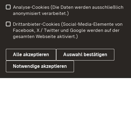
Analyse-Cookies (Die Daten werden ausschließlich
Zum 
anonymisiert verarbeitet.)
Impressum
Kontakt
Drittanbieter-Cookies (Social-Media-Elemente von
Benutzungshinweise
Barrierefreiheit
Facebook, X / Twitter und Google werden auf der
gesamten Webseite aktiviert.)
Datenschutz
Cookies
Alle akzeptieren
Auswahl bestätigen
Notwendige akzeptieren
Link zum Landesportal