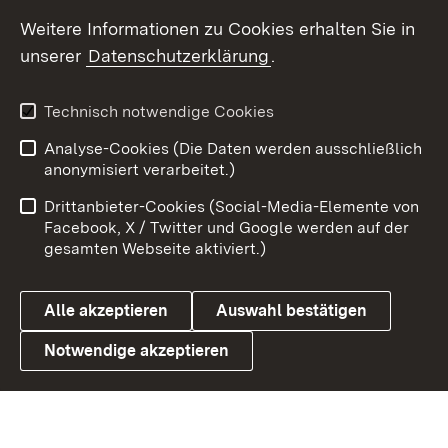
Social Wall
Weitere Informationen zu Cookies erhalten Sie in
unserer
Datenschutzerklärung
.
X / Twitter
Youtube
Technisch notwendige Cookies
Analyse-Cookies (Die Daten werden ausschließlich
Zum 
anonymisiert verarbeitet.)
Impressum
Kontakt
Drittanbieter-Cookies (Social-Media-Elemente von
Benutzungshinweise
Barrierefreiheit
Facebook, X / Twitter und Google werden auf der
gesamten Webseite aktiviert.)
Datenschutz
Cookies
Alle akzeptieren
Auswahl bestätigen
Notwendige akzeptieren
Link zum Landesportal