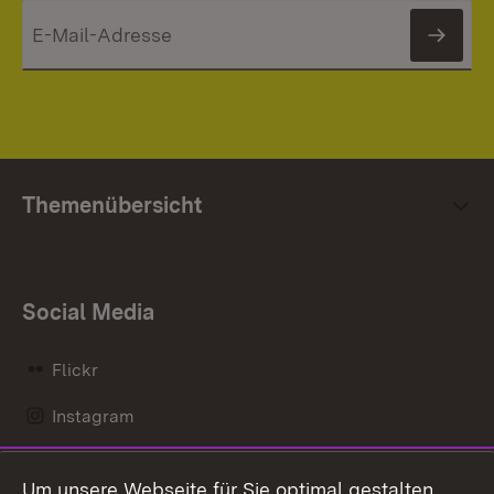
News
Themenübersicht
Social Media
Flickr
Instagram
LinkedIn
Um unsere Webseite für Sie optimal gestalten