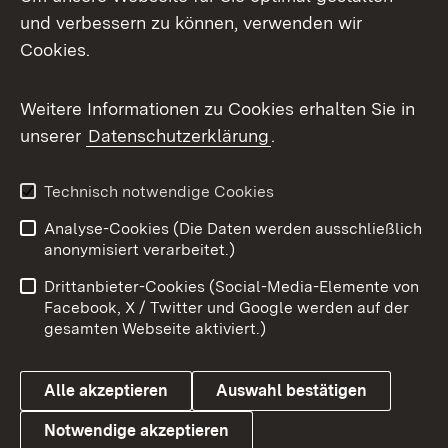
Mastodon
und verbessern zu können, verwenden wir
Cookies.
Messenger
Social Wall
Weitere Informationen zu Cookies erhalten Sie in
unserer
Datenschutzerklärung
.
X / Twitter
Youtube
Technisch notwendige Cookies
Analyse-Cookies (Die Daten werden ausschließlich
Zum 
anonymisiert verarbeitet.)
Impressum
Kontakt
Drittanbieter-Cookies (Social-Media-Elemente von
Benutzungshinweise
Barrierefreiheit
Facebook, X / Twitter und Google werden auf der
gesamten Webseite aktiviert.)
Datenschutz
Cookies
Alle akzeptieren
Auswahl bestätigen
Notwendige akzeptieren
Link zum Landesportal