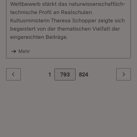
Wettbewerb stärkt das naturwissenschaftlich-
technische Profil an Realschulen.
Kultusministerin Theresa Schopper zeigte sich
begeistert von der thematischen Vielfalt der
eingereichten Beiträge.
Mehr
1
793
Zur letzte Seite
824
Zurück
Weiter