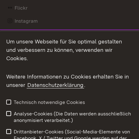
Flickr
Instagram
LinkedIn
Um unsere Webseite für Sie optimal gestalten
Mastodon
und verbessern zu können, verwenden wir
Cookies.
Messenger
Social Wall
Weitere Informationen zu Cookies erhalten Sie in
unserer
Datenschutzerklärung
.
X / Twitter
Youtube
Technisch notwendige Cookies
Analyse-Cookies (Die Daten werden ausschließlich
Zum 
anonymisiert verarbeitet.)
Impressum
Kontakt
Drittanbieter-Cookies (Social-Media-Elemente von
Benutzungshinweise
Barrierefreiheit
Facebook, X / Twitter und Google werden auf der