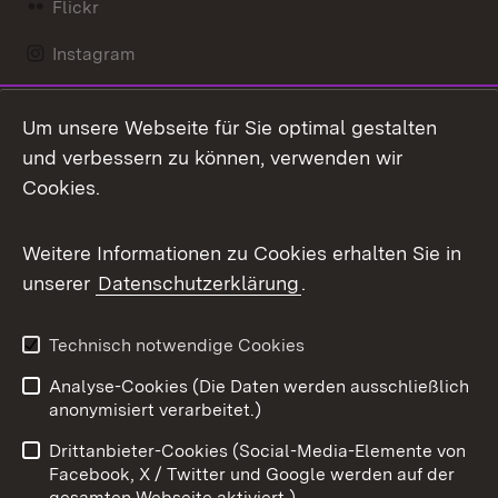
Flickr
Instagram
LinkedIn
Um unsere Webseite für Sie optimal gestalten
Mastodon
und verbessern zu können, verwenden wir
Cookies.
Messenger
Social Wall
Weitere Informationen zu Cookies erhalten Sie in
unserer
Datenschutzerklärung
.
X / Twitter
Youtube
Technisch notwendige Cookies
Analyse-Cookies (Die Daten werden ausschließlich
Zum 
anonymisiert verarbeitet.)
Impressum
Kontakt
Drittanbieter-Cookies (Social-Media-Elemente von
Benutzungshinweise
Barrierefreiheit
Facebook, X / Twitter und Google werden auf der
gesamten Webseite aktiviert.)