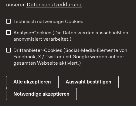
unserer
Datenschutzerklärung
.
X / Twitter
Youtube
Technisch notwendige Cookies
Analyse-Cookies (Die Daten werden ausschließlich
Zum 
anonymisiert verarbeitet.)
Impressum
Kontakt
Drittanbieter-Cookies (Social-Media-Elemente von
Benutzungshinweise
Barrierefreiheit
Facebook, X / Twitter und Google werden auf der
gesamten Webseite aktiviert.)
Datenschutz
Cookies
Alle akzeptieren
Auswahl bestätigen
Notwendige akzeptieren
Link zum Landesportal