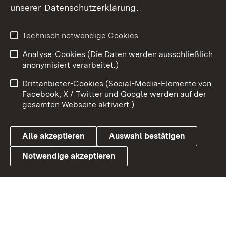
unserer
Datenschutzerklärung
.
X / Twitter
Youtube
Technisch notwendige Cookies
Analyse-Cookies (Die Daten werden ausschließlich
Zum 
anonymisiert verarbeitet.)
Impressum
Kontakt
Drittanbieter-Cookies (Social-Media-Elemente von
Benutzungshinweise
Barrierefreiheit
Facebook, X / Twitter und Google werden auf der
gesamten Webseite aktiviert.)
Datenschutz
Cookies
Alle akzeptieren
Auswahl bestätigen
Notwendige akzeptieren
Link zum Landesportal