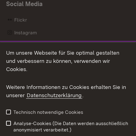
Social Media
Flickr
Instagram
LinkedIn
Um unsere Webseite für Sie optimal gestalten
Mastodon
und verbessern zu können, verwenden wir
Cookies.
Messenger
Social Wall
Weitere Informationen zu Cookies erhalten Sie in
unserer
Datenschutzerklärung
.
X / Twitter
Youtube
Technisch notwendige Cookies
Analyse-Cookies (Die Daten werden ausschließlich
Zum 
anonymisiert verarbeitet.)
Impressum
Kontakt