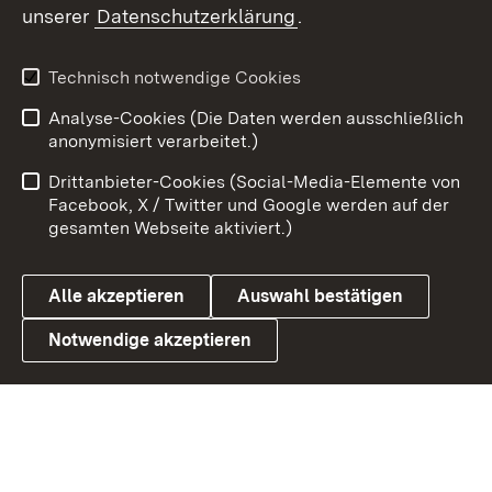
unserer
Datenschutzerklärung
.
X / Twitter
Youtube
Technisch notwendige Cookies
Analyse-Cookies (Die Daten werden ausschließlich
Zum 
anonymisiert verarbeitet.)
Impressum
Kontakt
Drittanbieter-Cookies (Social-Media-Elemente von
Benutzungshinweise
Barrierefreiheit
Facebook, X / Twitter und Google werden auf der
gesamten Webseite aktiviert.)
Datenschutz
Cookies
Alle akzeptieren
Auswahl bestätigen
Notwendige akzeptieren
Link zum Landesportal