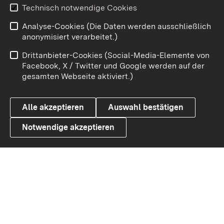
Youtube
Technisch notwendige Cookies
Analyse-Cookies (Die Daten werden ausschließlich
Zum 
anonymisiert verarbeitet.)
Impressum
Kontakt
Drittanbieter-Cookies (Social-Media-Elemente von
Benutzungshinweise
Barrierefreiheit
Facebook, X / Twitter und Google werden auf der
gesamten Webseite aktiviert.)
Datenschutz
Cookies
Alle akzeptieren
Auswahl bestätigen
Notwendige akzeptieren
Link zum Landesportal