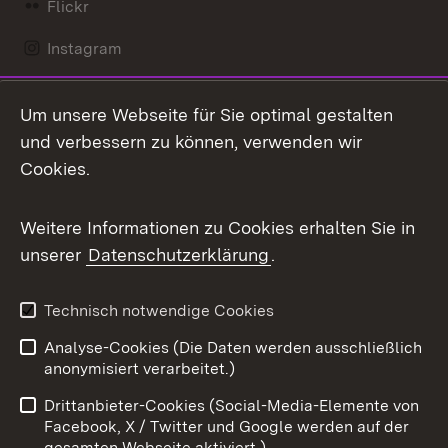
Flickr
Instagram
LinkedIn
Um unsere Webseite für Sie optimal gestalten
Mastodon
und verbessern zu können, verwenden wir
Cookies.
Messenger
Social Wall
Weitere Informationen zu Cookies erhalten Sie in
unserer
Datenschutzerklärung
.
X / Twitter
Youtube
Technisch notwendige Cookies
Analyse-Cookies (Die Daten werden ausschließlich
Zum 
anonymisiert verarbeitet.)
Impressum
Kontakt
Drittanbieter-Cookies (Social-Media-Elemente von
Benutzungshinweise
Barrierefreiheit
Facebook, X / Twitter und Google werden auf der
gesamten Webseite aktiviert.)