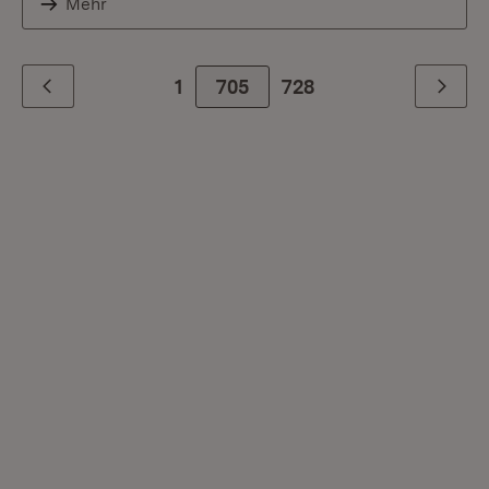
Mehr
1
705
Zur letzte Seite
728
Zurück
Weiter