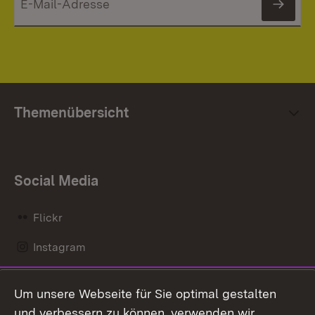
News
Themenübersicht
Social Media
Flickr
Instagram
LinkedIn
Um unsere Webseite für Sie optimal gestalten
Mastodon
und verbessern zu können, verwenden wir