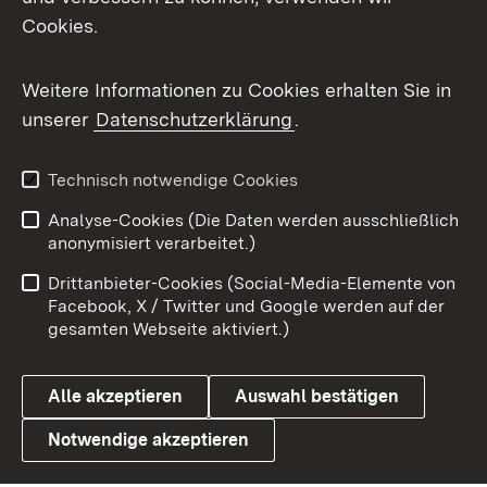
Cookies.
Messenger
Social Wall
Weitere Informationen zu Cookies erhalten Sie in
unserer
Datenschutzerklärung
.
X / Twitter
Youtube
Technisch notwendige Cookies
Analyse-Cookies (Die Daten werden ausschließlich
Zum 
anonymisiert verarbeitet.)
Impressum
Kontakt
Drittanbieter-Cookies (Social-Media-Elemente von
Benutzungshinweise
Barrierefreiheit
Facebook, X / Twitter und Google werden auf der
gesamten Webseite aktiviert.)
Datenschutz
Cookies
Alle akzeptieren
Auswahl bestätigen
Notwendige akzeptieren
Link zum Landesportal