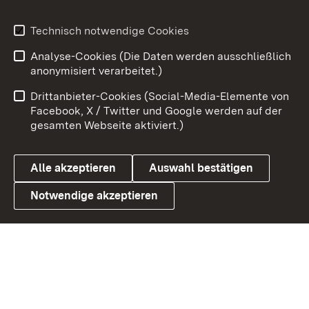
Youtube
Technisch notwendige Cookies
Analyse-Cookies (Die Daten werden ausschließlich
Zum 
anonymisiert verarbeitet.)
Impressum
Kontakt
Drittanbieter-Cookies (Social-Media-Elemente von
Benutzungshinweise
Barrierefreiheit
Facebook, X / Twitter und Google werden auf der
gesamten Webseite aktiviert.)
Datenschutz
Cookies
Alle akzeptieren
Auswahl bestätigen
Notwendige akzeptieren
Link zum Landesportal