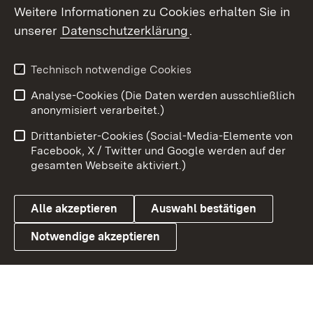
Social Wall
Weitere Informationen zu Cookies erhalten Sie in
unserer
Datenschutzerklärung
.
X / Twitter
Youtube
Technisch notwendige Cookies
Analyse-Cookies (Die Daten werden ausschließlich
Zum 
anonymisiert verarbeitet.)
Impressum
Kontakt
Drittanbieter-Cookies (Social-Media-Elemente von
Benutzungshinweise
Barrierefreiheit
Facebook, X / Twitter und Google werden auf der
gesamten Webseite aktiviert.)
Datenschutz
Cookies
Alle akzeptieren
Auswahl bestätigen
Notwendige akzeptieren
Link zum Landesportal