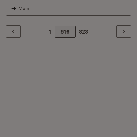
Mehr
1
616
Zur letzte Seite
823
Zurück
Weiter