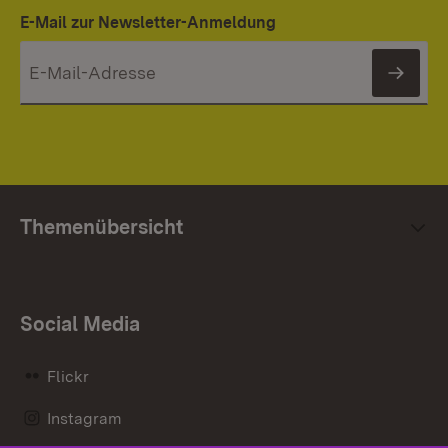
E-Mail zur Newsletter-Anmeldung
News
Themenübersicht
Social Media
Flickr
Instagram