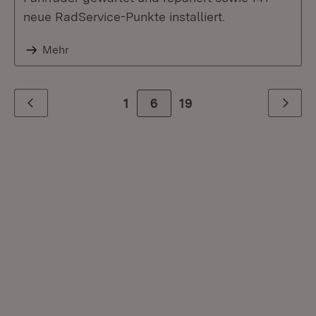
neue RadService-Punkte installiert.
Mehr
1
6
Zur letzte Seite
19
Zurück
Weiter