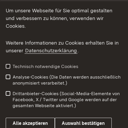
LinkedIn
Um unsere Webseite für Sie optimal gestalten
Mastodon
und verbessern zu können, verwenden wir
Cookies.
Messenger
Social Wall
Weitere Informationen zu Cookies erhalten Sie in
unserer
Datenschutzerklärung
.
X / Twitter
Youtube
Technisch notwendige Cookies
Analyse-Cookies (Die Daten werden ausschließlich
Zum 
anonymisiert verarbeitet.)
Impressum
Kontakt
Drittanbieter-Cookies (Social-Media-Elemente von
Benutzungshinweise
Barrierefreiheit
Facebook, X / Twitter und Google werden auf der
gesamten Webseite aktiviert.)
Datenschutz
Cookies
Alle akzeptieren
Auswahl bestätigen