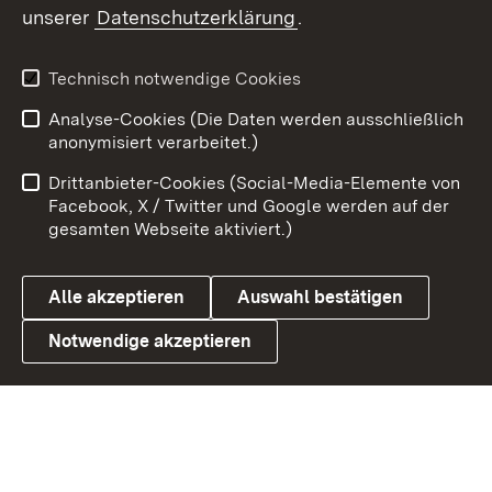
unserer
Datenschutzerklärung
.
X / Twitter
Youtube
Technisch notwendige Cookies
Analyse-Cookies (Die Daten werden ausschließlich
Zum 
anonymisiert verarbeitet.)
Impressum
Kontakt
Drittanbieter-Cookies (Social-Media-Elemente von
Benutzungshinweise
Barrierefreiheit
Facebook, X / Twitter und Google werden auf der
gesamten Webseite aktiviert.)
Datenschutz
Cookies
Alle akzeptieren
Auswahl bestätigen
Notwendige akzeptieren
Link zum Landesportal