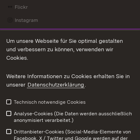
Flickr
Instagram
LinkedIn
Um unsere Webseite für Sie optimal gestalten
Mastodon
und verbessern zu können, verwenden wir
Cookies.
Messenger
Social Wall
Weitere Informationen zu Cookies erhalten Sie in
unserer
Datenschutzerklärung
.
X / Twitter
Youtube
Technisch notwendige Cookies
Analyse-Cookies (Die Daten werden ausschließlich
Zum 
anonymisiert verarbeitet.)
Impressum
Kontakt
Drittanbieter-Cookies (Social-Media-Elemente von
Benutzungshinweise
Barrierefreiheit
Facebook, X / Twitter und Google werden auf der