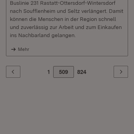
Buslinie 231 Rastatt-Ottersdorf-Wintersdorf
nach Soufflenheim und Seltz verlängert. Damit
können die Menschen in der Region schnell
und zuverlässig zur Arbeit und zum Einkaufen
ins Nachbarland gelangen.
Mehr
1
509
Zur letzte Seite
824
Zurück
Weiter