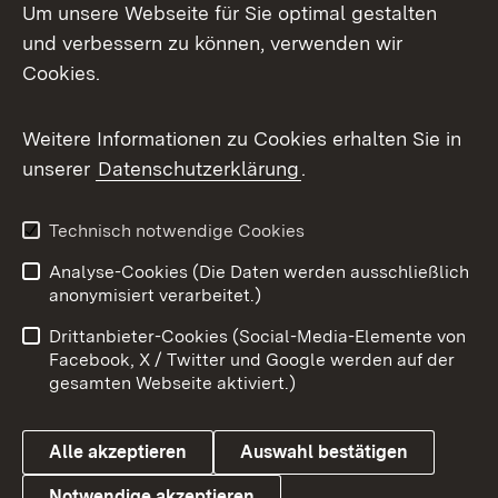
Um unsere Webseite für Sie optimal gestalten
Mastodon
und verbessern zu können, verwenden wir
Cookies.
Messenger
Social Wall
Weitere Informationen zu Cookies erhalten Sie in
unserer
Datenschutzerklärung
.
X / Twitter
Youtube
Technisch notwendige Cookies
Analyse-Cookies (Die Daten werden ausschließlich
Zum 
anonymisiert verarbeitet.)
Impressum
Kontakt
Drittanbieter-Cookies (Social-Media-Elemente von
Benutzungshinweise
Barrierefreiheit
Facebook, X / Twitter und Google werden auf der
gesamten Webseite aktiviert.)
Datenschutz
Cookies
Alle akzeptieren
Auswahl bestätigen
Notwendige akzeptieren