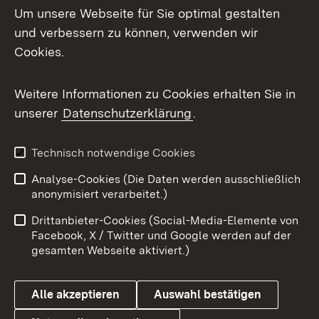
Um unsere Webseite für Sie optimal gestalten
Mastodon
und verbessern zu können, verwenden wir
Cookies.
Messenger
Social Wall
Weitere Informationen zu Cookies erhalten Sie in
unserer
Datenschutzerklärung
.
X / Twitter
Youtube
Technisch notwendige Cookies
Analyse-Cookies (Die Daten werden ausschließlich
Zum 
anonymisiert verarbeitet.)
Impressum
Kontakt
Drittanbieter-Cookies (Social-Media-Elemente von
Benutzungshinweise
Barrierefreiheit
Facebook, X / Twitter und Google werden auf der
gesamten Webseite aktiviert.)
Datenschutz
Cookies
Alle akzeptieren
Auswahl bestätigen