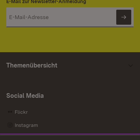
E-Mail zur Newsletter-Anmeldung
News
Themenübersicht
Social Media
Flickr
Instagram
LinkedIn