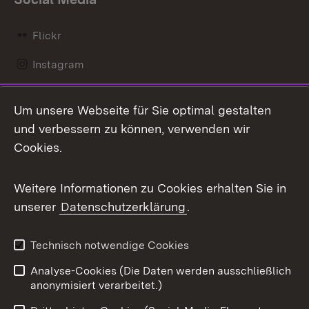
Flickr
Instagram
LinkedIn
Um unsere Webseite für Sie optimal gestalten
Mastodon
und verbessern zu können, verwenden wir
Cookies.
Messenger
Social Wall
Weitere Informationen zu Cookies erhalten Sie in
unserer
Datenschutzerklärung
.
X / Twitter
Youtube
Technisch notwendige Cookies
Analyse-Cookies (Die Daten werden ausschließlich
Zum 
anonymisiert verarbeitet.)
Impressum
Kontakt