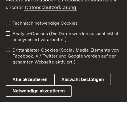
unserer
Datenschutzerklärung
.
X / Twitter
Youtube
Technisch notwendige Cookies
Analyse-Cookies (Die Daten werden ausschließlich
Zum 
anonymisiert verarbeitet.)
Impressum
Kontakt
Drittanbieter-Cookies (Social-Media-Elemente von
Benutzungshinweise
Barrierefreiheit
Facebook, X / Twitter und Google werden auf der
gesamten Webseite aktiviert.)
Datenschutz
Cookies
Alle akzeptieren
Auswahl bestätigen
Notwendige akzeptieren
Link zum Landesportal