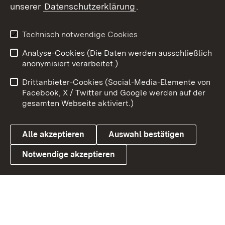
unserer
Datenschutzerklärung
.
X / Twitter
Youtube
Technisch notwendige Cookies
Analyse-Cookies (Die Daten werden ausschließlich
Zum 
anonymisiert verarbeitet.)
Impressum
Kontakt
Drittanbieter-Cookies (Social-Media-Elemente von
Benutzungshinweise
Barrierefreiheit
Facebook, X / Twitter und Google werden auf der
gesamten Webseite aktiviert.)
Datenschutz
Cookies
Alle akzeptieren
Auswahl bestätigen
Notwendige akzeptieren
Link zum Landesportal