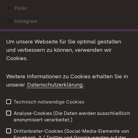
Flickr
Instagram
LinkedIn
Um unsere Webseite für Sie optimal gestalten
Mastodon
und verbessern zu können, verwenden wir
Cookies.
Messenger
Social Wall
Weitere Informationen zu Cookies erhalten Sie in
unserer
Datenschutzerklärung
.
X / Twitter
Youtube
Technisch notwendige Cookies
Analyse-Cookies (Die Daten werden ausschließlich
Zum 
anonymisiert verarbeitet.)
Impressum
Kontakt
Drittanbieter-Cookies (Social-Media-Elemente von
Benutzungshinweise
Barrierefreiheit
Facebook, X / Twitter und Google werden auf der