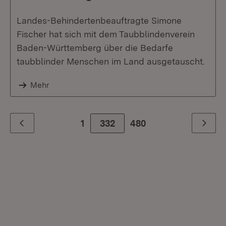
Landes-Behindertenbeauftragte Simone
Fischer hat sich mit dem Taubblindenverein
Baden-Württemberg über die Bedarfe
taubblinder Menschen im Land ausgetauscht.
Mehr
1
332
Zur letzte Seite
480
Zurück
Weiter