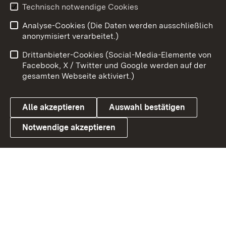
Youtube
Technisch notwendige Cookies
Analyse-Cookies (Die Daten werden ausschließlich
Zum 
anonymisiert verarbeitet.)
Impressum
Kontakt
Drittanbieter-Cookies (Social-Media-Elemente von
Benutzungshinweise
Barrierefreiheit
Facebook, X / Twitter und Google werden auf der
gesamten Webseite aktiviert.)
Datenschutz
Cookies
Alle akzeptieren
Auswahl bestätigen
Notwendige akzeptieren
Link zum Landesportal